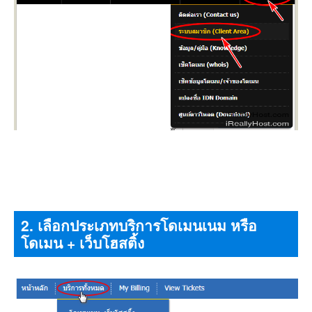
2. เลือกประเภทบริการโดเมนเนม หรือ
โดเมน + เว็บโฮสติ้ง