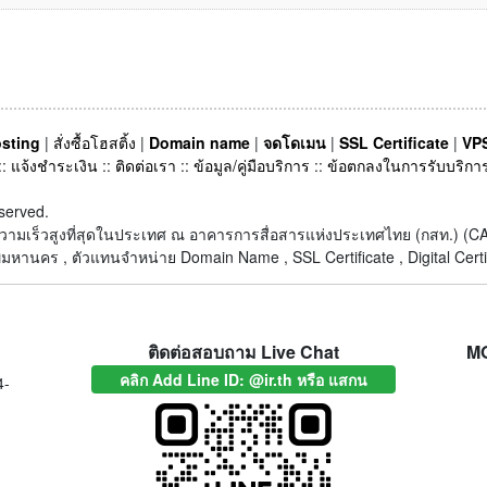
sting
|
สั่งซื้อโฮสติ้ง
|
Domain name
|
จดโดเมน
|
SSL Certificate
|
VPS
::
แจ้งชำระเงิน
::
ติดต่อเรา
::
ข้อมูล/คู่มือบริการ
::
ข้อตกลงในการรับบริกา
served.
็ตความเร็วสูงที่สุดในประเทศ ณ อาคารการสื่อสารแห่งประเทศไทย (กสท.) 
หานคร , ตัวแทนจำหน่าย Domain Name , SSL Certificate , Digital Certi
ติดต่อสอบถาม Live Chat
M
คลิก Add Line ID: @ir.th หรือ แสกน
4-