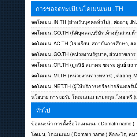
การขอจดทะเบียนโดเมนเนม .TH
จดโดเมน .IN.TH (สำหรับบุคคลทั่วไป) , ต่ออายุ .I
จดโดเมน .CO.TH (นิติบุคคล,บริษัท,ห้างหุ้นส่วน,ห้า
จดโดเมน .AC.TH (โรงเรียน, สถาบันการศึกษา, สถา
จดโดเมน .GO.TH (หน่วยงานรัฐบาล, ส่วนราชการ ก
จดโดเมน .OR.TH (มูลนิธิ สมาคม ชมรม ศูนย์ สถาน
จดโดเมน .MI.TH (หน่วยงานทางทหาร) , ต่ออายุ .
จดโดเมน .NET.TH (ผู้ให้บริการเครือข่ายอินเตอร์เน็
นโยบาย การขอรับ โดเมนเนม นามสกุล .ไทย ฟรี (เม
ทั่วไป
ข้อแนะนำ การตั้งชื่อโดเมนเนม ( Domain name )
โดเมน, โดเมนเนม ( Domain name ) คืออะไร, หม